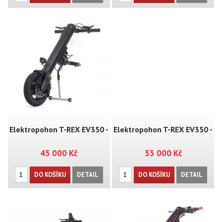
Elektropohon T-REX EV350 -
Elektropohon T-REX EV350 -
45 000 Kč
53 000 Kč
MT02
MT02+
DO KOŠÍKU
DETAIL
DO KOŠÍKU
DETAIL