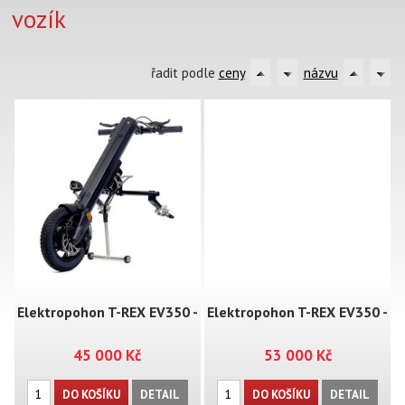
vozík
řadit podle
ceny
názvu
Elektropohon T-REX EV350 -
Elektropohon T-REX EV350 -
45 000 Kč
53 000 Kč
MT01
MT01+
DO KOŠÍKU
DETAIL
DO KOŠÍKU
DETAIL