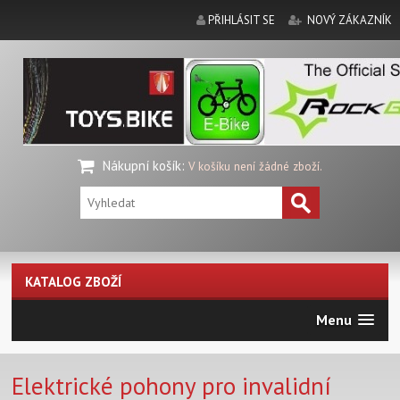
PŘIHLÁSIT SE
NOVÝ ZÁKAZNÍK
Nákupní košík
:
V košíku není žádné zboží.
KATALOG ZBOŽÍ
Menu
Elektrické pohony pro invalidní