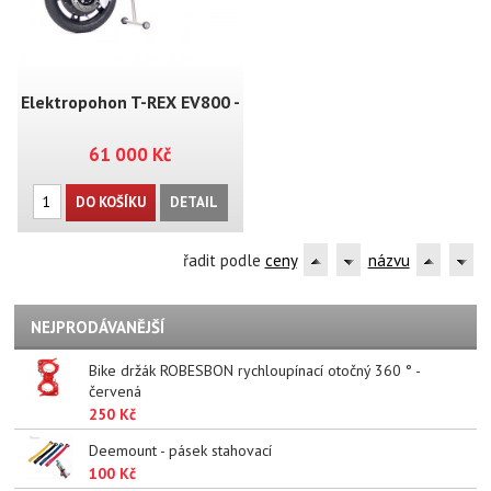
Elektropohon T-REX EV800 -
61 000 Kč
MT04
DO KOŠÍKU
DETAIL
řadit podle
ceny
názvu
NEJPRODÁVANĚJŠÍ
Bike držák ROBESBON rychloupínací otočný 360 ° -
červená
250 Kč
Deemount - pásek stahovací
100 Kč