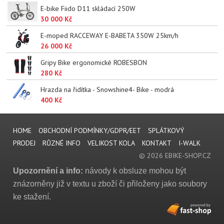
E-bike Fiido D11 skládací 250W
30 000 Kč
E-moped RACCEWAY E-BABETA 350W 25km/h
26 000 Kč
Gripy Bike ergonomické ROBESBON
280 Kč
Hrazda na řidítka - Snowshine4- Bike - modrá
400 Kč
HOME
OBCHODNÍ PODMÍNKY/GDPR/EET
SPLÁTKOVÝ
PRODEJ
RŮZNÉ INFO
VELIKOST KOLA
KONTAKT
I-WALK
© 2026 EBIKE-SHOP.CZ
Upozornění a info:
návody k obsluze mohou být
znázorněny již v textu u zboží či přiloženy jako soubory
ke stažení.