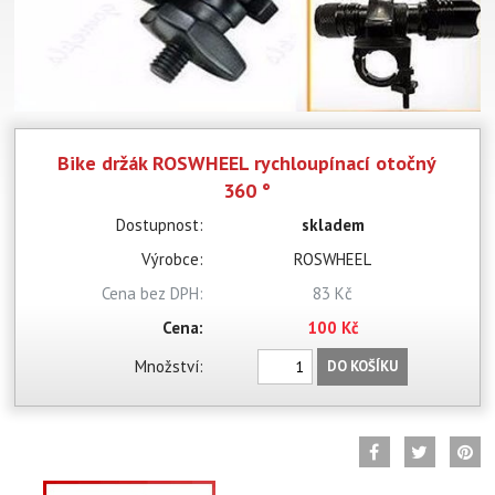
Bike držák ROSWHEEL rychloupínací otočný
360 °
Dostupnost:
skladem
Výrobce:
ROSWHEEL
Cena bez DPH:
83 Kč
Cena:
100 Kč
Množství:
DO KOŠÍKU