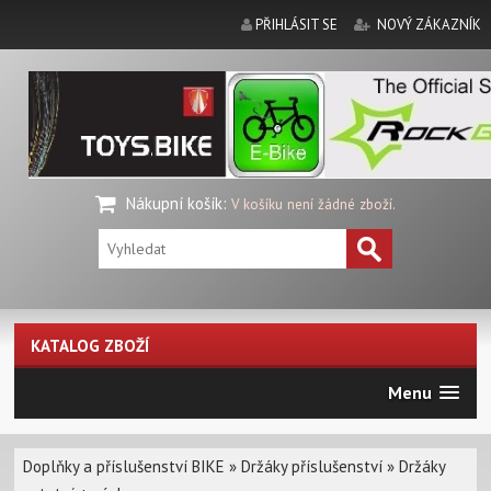
PŘIHLÁSIT SE
NOVÝ ZÁKAZNÍK
Nákupní košík
:
V košíku není žádné zboží.
KATALOG ZBOŽÍ
Menu
Doplňky a příslušenství BIKE
»
Držáky příslušenství
»
Držáky