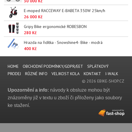
30 000 Kč
E-moped RACCEWAY E-BABETA 350W 25km/h
26 000 Kč
Gripy Bike ergonomické ROBESBON
280 Kč
Hrazda na řidítka - Snowshine4- Bike - modrá
400 Kč
HOME
OBCHODNÍ PODMÍNKY/GDPR/EET
SPLÁTKOVÝ
PRODEJ
RŮZNÉ INFO
VELIKOST KOLA
KONTAKT
I-WALK
© 2026 EBIKE-SHOP.CZ
Upozornění a info:
návody k obsluze mohou být
znázorněny již v textu u zboží či přiloženy jako soubory
ke stažení.