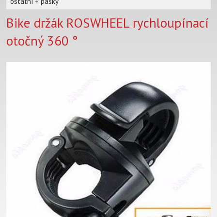
ostatní + pásky
Bike držák ROSWHEEL rychloupínací
otočný 360 °