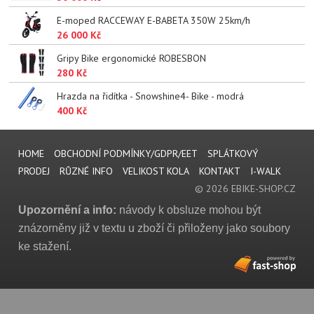
E-moped RACCEWAY E-BABETA 350W 25km/h
26 000 Kč
Gripy Bike ergonomické ROBESBON
280 Kč
Hrazda na řidítka - Snowshine4- Bike - modrá
400 Kč
HOME
OBCHODNÍ PODMÍNKY/GDPR/EET
SPLÁTKOVÝ
PRODEJ
RŮZNÉ INFO
VELIKOST KOLA
KONTAKT
I-WALK
© 2026 EBIKE-SHOP.CZ
Upozornění a info:
návody k obsluze mohou být
znázorněny již v textu u zboží či přiloženy jako soubory
ke stažení.