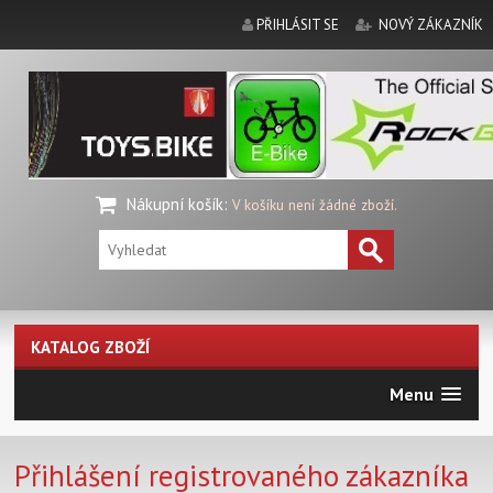
PŘIHLÁSIT SE
NOVÝ ZÁKAZNÍK
Nákupní košík
:
V košíku není žádné zboží.
KATALOG ZBOŽÍ
Menu
Přihlášení registrovaného zákazníka