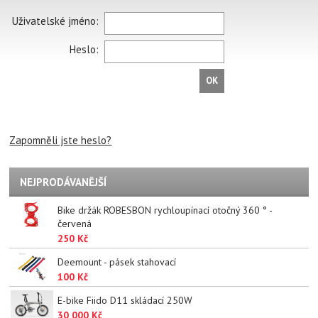
Uživatelské jméno:
Heslo:
OK
Zapomněli jste heslo?
NEJPRODÁVANĚJŠÍ
Bike držák ROBESBON rychloupínací otočný 360 ° -
červená
250 Kč
Deemount - pásek stahovací
100 Kč
E-bike Fiido D11 skládací 250W
30 000 Kč