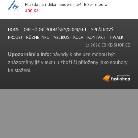
Hrazda na řidítka - Snowshine4- Bike - modrá
400 Kč
HOME
OBCHODNÍ PODMÍNKY/GDPR/EET
SPLÁTKOVÝ
PRODEJ
RŮZNÉ INFO
VELIKOST KOLA
KONTAKT
I-WALK
© 2026 EBIKE-SHOP.CZ
Upozornění a info:
návody k obsluze mohou být
znázorněny již v textu u zboží či přiloženy jako soubory
ke stažení.