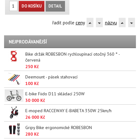
DO KOŠÍKU
DETAIL
řadit podle
ceny
názvu
NEJPRODÁVANĚJŠÍ
Bike držák ROBESBON rychloupínací otočný 360 ° -
červená
250 Kč
Deemount - pásek stahovací
100 Kč
E-bike Fiido D11 skládací 250W
30 000 Kč
E-moped RACCEWAY E-BABETA 350W 25km/h
26 000 Kč
Gripy Bike ergonomické ROBESBON
280 Kč