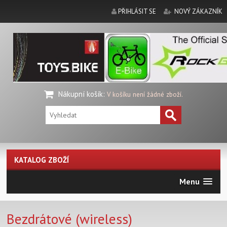
PŘIHLÁSIT SE
NOVÝ ZÁKAZNÍK
Nákupní košík
:
V košíku není žádné zboží.
KATALOG ZBOŽÍ
Menu
Bezdrátové (wireless)