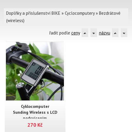
Doplňky a příslušenství BIKE
»
Cyclocomputery
»
Bezdrátové
(wireless)
řadit podle
ceny
názvu
Cyklocomputer
Sunding Wireless s LCD
podsvícením
270 Kč