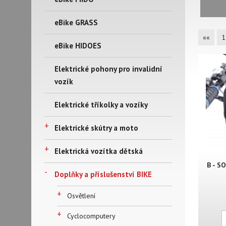
eBike GRASS
««
1
eBike HIDOES
Elektrické pohony pro invalidní
vozík
Elektrické tříkolky a vozíky
+
Elektrické skútry a moto
+
Elektrická vozítka dětská
B - S
-
Doplňky a příslušenství BIKE
+
Osvětlení
+
Cyclocomputery