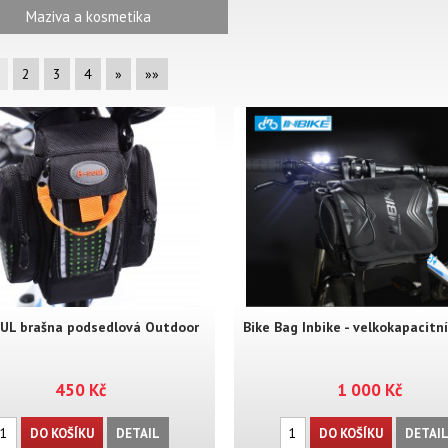
Maziva a kosmetika
2
3
4
»
»»
OUL brašna podsedlová Outdoor
Bike Bag Inbike - velkokapacitn
450 Kč
1 000 Kč
DO KOŠÍKU
DETAIL
DO KOŠÍKU
DETAI