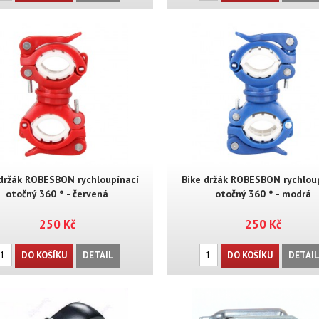
 držák ROBESBON rychloupínací
Bike držák ROBESBON rychlou
otočný 360 ° - červená
otočný 360 ° - modrá
250 Kč
250 Kč
DO KOŠÍKU
DETAIL
DO KOŠÍKU
DETAI