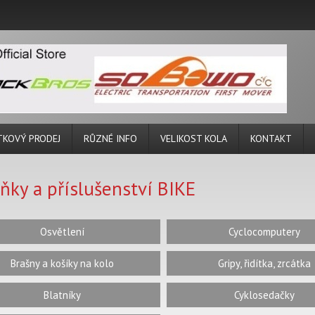
TKOVÝ PRODEJ
RŮZNÉ INFO
VELIKOST KOLA
KONTAKT
ňky a příslušenství BIKE
Osvětlení
Cyclocomputery
Brašny a košíky na kolo
Gripy, řidítka, zrcátka
Blatníky
Cyklosedačky