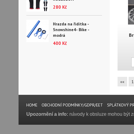
280 Kč
Hrazda na řidítka -
Snowshine4- Bike -
Br
modrá
400 Kč
««
1
HOME
OBCHODNÍ PODMÍNKY/GDPR/EET
SPLÁTKOVÝ P
Upozornění a info:
návody k obsluze mohou být zná