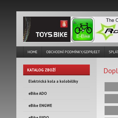
HOME
OBCHODNÍ PODMÍNKY/GDPR/EET
SPLÁ
Dopl
KATALOG ZBOŽÍ
Elektrická kola a koloběžky
eBike ADO
eBike ENGWE
eBike FIIDO