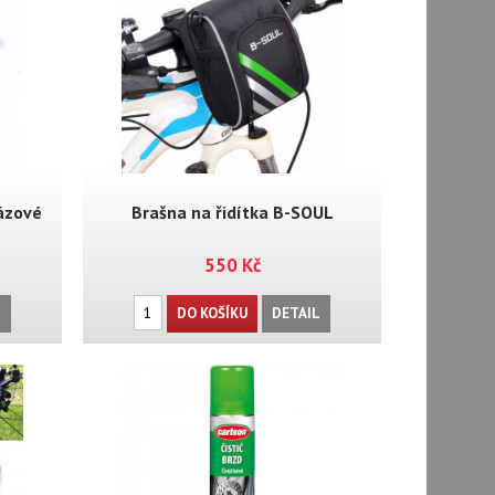
ázové
Brašna na řidítka B-SOUL
550 Kč
L
DO KOŠÍKU
DETAIL