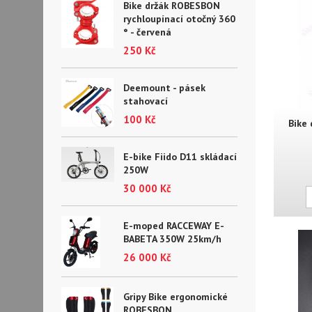
Bike držák ROBESBON
rychloupínací otočný 360
° - červená
250 Kč
Deemount - pásek
stahovací
100 Kč
Bike
E-bike Fiido D11 skládací
250W
30 000 Kč
E-moped RACCEWAY E-
BABETA 350W 25km/h
26 000 Kč
Gripy Bike ergonomické
ROBESBON