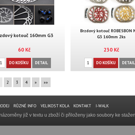
Brzdový kotouč ROBESBON
zdový kotouč 160mm G3
G3 160mm 2ks
60 Kč
230 Kč
DO KOŠÍKU
DETAIL
DO KOŠÍKU
DETAI
2
3
4
»
»»
RODEJ
RŮZNÉ INFO
VELIKOST KOLA
KONTAKT
I-WALK
zorněny již v textu u zboží či přiloženy jako soubory ke stažen