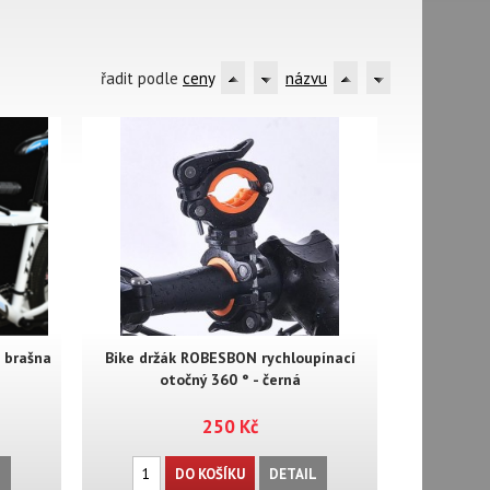
řadit podle
ceny
názvu
í brašna
Bike držák ROBESBON rychloupínací
otočný 360 ° - černá
250 Kč
L
DO KOŠÍKU
DETAIL