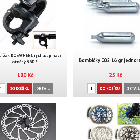
 držák ROSWHEEL rychloupínací
Bombičky CO2 16 gr jednor
otočný 360 °
100 Kč
25 Kč
DO KOŠÍKU
DETAIL
DO KOŠÍKU
DETAI