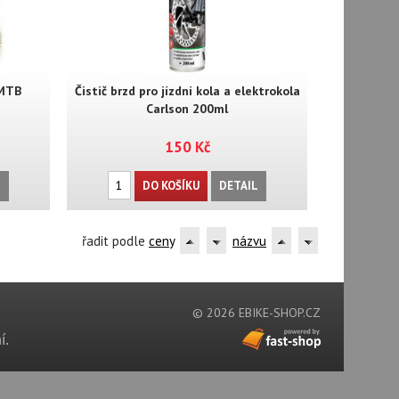
 MTB
Čistič brzd pro jízdní kola a elektrokola
Carlson 200ml
150 Kč
L
DO KOŠÍKU
DETAIL
řadit podle
ceny
názvu
© 2026 EBIKE-SHOP.CZ
í.