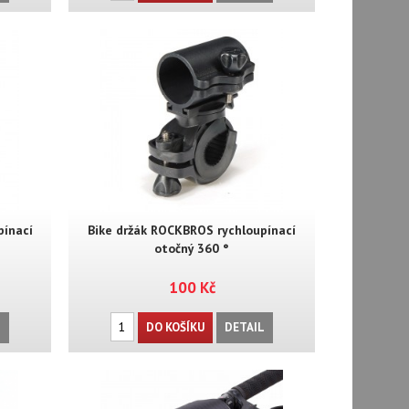
pínací
Bike držák ROCKBROS rychloupínací
otočný 360 °
100 Kč
L
DO KOŠÍKU
DETAIL