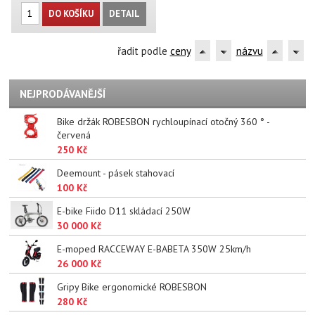
DO KOŠÍKU
DETAIL
řadit podle
ceny
názvu
NEJPRODÁVANĚJŠÍ
Bike držák ROBESBON rychloupínací otočný 360 ° -
červená
250 Kč
Deemount - pásek stahovací
100 Kč
E-bike Fiido D11 skládací 250W
30 000 Kč
E-moped RACCEWAY E-BABETA 350W 25km/h
26 000 Kč
Gripy Bike ergonomické ROBESBON
280 Kč