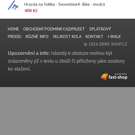
Hrazda na řidítka - Snowshine4- Bike - modrá
400 Kč
HOME
OBCHODNÍ PODMÍNKY/GDPR/EET
SPLÁTKOVÝ
PRODEJ
RŮZNÉ INFO
VELIKOST KOLA
KONTAKT
I-WALK
© 2026 EBIKE-SHOP.CZ
Upozornění a info:
návody k obsluze mohou být
znázorněny již v textu u zboží či přiloženy jako soubory
ke stažení.