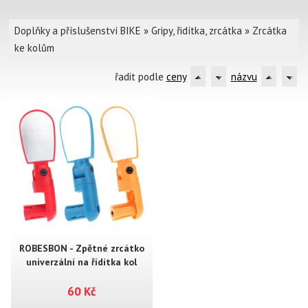
Doplňky a příslušenství BIKE
»
Gripy, řidítka, zrcátka
»
Zrcátka
ke kolům
řadit podle
ceny
názvu
ROBESBON - Zpětné zrcátko
univerzální na řídítka kol
60 Kč