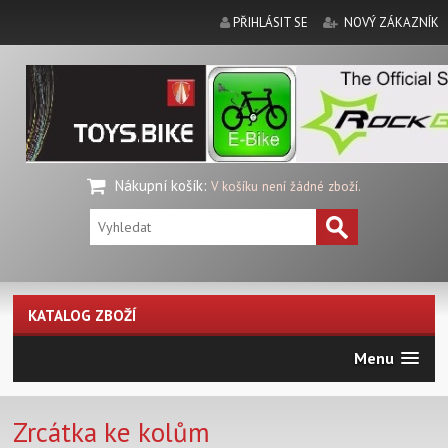
PŘIHLÁSIT SE
NOVÝ ZÁKAZNÍK
Nákupní košík
:
V košíku není žádné zboží.
KATALOG ZBOŽÍ
Menu
Zrcátka ke kolům