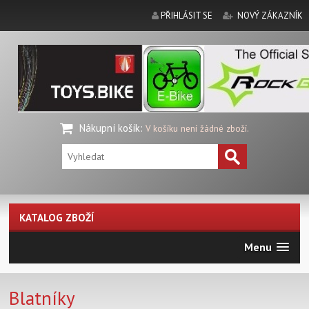
PŘIHLÁSIT SE
NOVÝ ZÁKAZNÍK
Nákupní košík
:
V košíku není žádné zboží.
KATALOG ZBOŽÍ
Menu
Blatníky