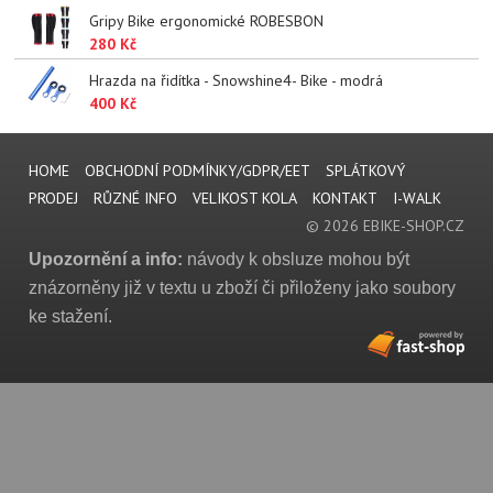
Gripy Bike ergonomické ROBESBON
280 Kč
Hrazda na řidítka - Snowshine4- Bike - modrá
400 Kč
HOME
OBCHODNÍ PODMÍNKY/GDPR/EET
SPLÁTKOVÝ
PRODEJ
RŮZNÉ INFO
VELIKOST KOLA
KONTAKT
I-WALK
© 2026 EBIKE-SHOP.CZ
Upozornění a info:
návody k obsluze mohou být
znázorněny již v textu u zboží či přiloženy jako soubory
ke stažení.