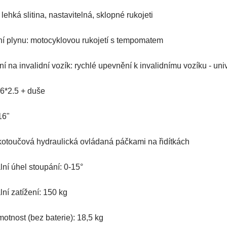
 lehká slitina, nastavitelná, sklopné rukojeti
í plynu: motocyklovou rukojetí s tempomatem
í na invalidní vozík: rychlé upevnění k invalidnímu vozíku - uni
16
*2.5 + duše
16"
kotoučová hydraulická ovládaná páčkami na řidítkách
ní úhel stoupání: 0-15°
ní zatížení: 150 kg
motnost (bez baterie): 18,5 kg