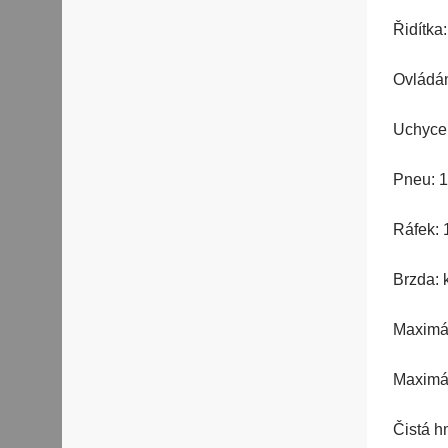
Řidítka:
Ovládán
Uchycen
Pneu: 
Ráfek: 
Brzda: 
Maximál
Maximál
Čistá h