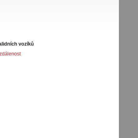
alidních vozíků
vzdálenost