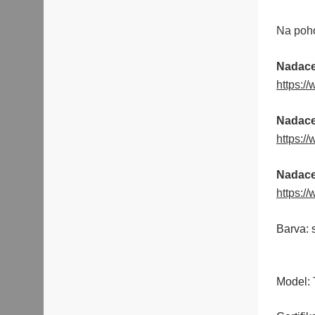
Na poho
Nadac
https:/
Nadace
https:/
Nadace
https:/
Barva:
Model: