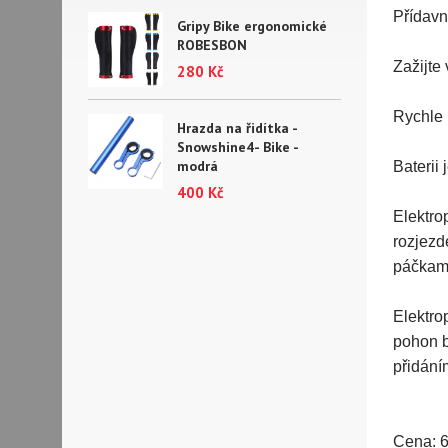
Přídavn
Gripy Bike ergonomické
ROBESBON
Zažijte
280 Kč
Rychle 
Hrazda na řidítka -
Snowshine4- Bike -
modrá
Baterii
400 Kč
Elektro
rozjezd
páčkami
Elektro
pohon b
přidání
Cena: 