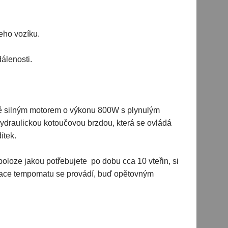
eho vozíku.
álenosti.
ně silným motorem o výkonu 800W s plynulým
 hydraulickou kotoučovou brzdou, která se ovládá
dítek.
oloze jakou potřebujete po dobu cca 10 vteřin, si
ivace tempomatu se provádí, buď opětovným