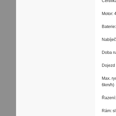
Certifi
Motor: 
Baterie
Nabíje
Doba na
Dojezd 
Max. ry
6km/h)
Řazení:
Rám: sli