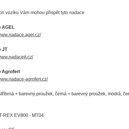
n vozíku Vám mohou přispět tyto nadace
e AGEL
/www.nadace.agel.cz/
 JT
/www.nadacejt.cz/
 Agrofert
/www.nadace-agrofert.cz/
stříbrná + barevný proužek
, čer
ná + barevný proužek, modrá, čer
 T-REX EV800 - MT04