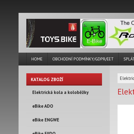
HOME
OBCHODNÍ PODMÍNKY/GDPR/EET
SPLÁ
Elektri
KATALOG ZBOŽÍ
Elek
Elektrická kola a koloběžky
eBike ADO
eBike ENGWE
eBike FIIDO