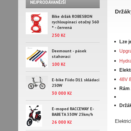
NEJPRODÁVANĚJŠÍ
Držák
Bike držák ROBESBON
rychloupínací otočný 360
° - červená
250 Kč
Lze j
Deemount - pásek
Upgra
stahovací
Hydra
100 Kč
Elek
48V 
E-bike Fiido D11 skládací
250W
Rám z
30 000 Kč
Držák
E-moped RACCEWAY E-
BABETA 350W 25km/h
Elektri
26 000 Kč