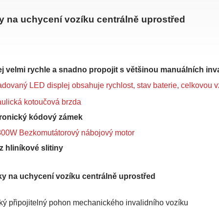
y na uchycení vozíku centrálně uprostřed
ej velmi rychle a snadno propojit s většinou manuálních inv
dovaný LED displej obsahuje rychlost, stav baterie, celkovou 
ulická kotoučová brzda
tronický kódový zámek
800W Bezkomutátorový nábojový motor
 hliníkové slitiny
y na uchycení vozíku centrálně uprostřed
cký připojitelný pohon mechanického invalidního vozíku