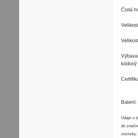
Čistá hm
Velikos
Velikos
Výbava:
kódový
Certif
Balení:
Údaje o d
do značn
vozovky, 