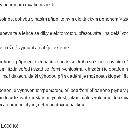
ý pohon pro invalidní vozík
 volnost pohybu s naším připojitelným elektrickým pohonem Vaš
upevníte a lehce se díky elektromotoru přesouváte i na delší vzd
 je možné vyjmout a nabíjet externě.
pohon k připojení mechanického invalidního vozíku s dostateč
em, jízda vpřed i vzad se třemi rychlostmi, k brzdění je opatřen
 na řidítkách, další výhodou při skládání je možnost sklopení ři
pohon je vybaven tempomatem, při podržení přidaného plynu v p
ude udržovat konstantní rychlost, jakou máte zvolenou, deakt
m a ubráním plynu, nebo brzdovou páčkou.
61.000 Kč