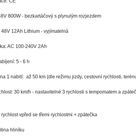
kace: CE
48V 800W - bezkartáčový s plynulým rozjezdem
: 48V 12Ah Lithium - vyjímatelná
čka: AC 100-240V 2Ah
bíjení: 5 - 6 h
na 1 nabití: až 50 km (dle režimu jizdy, cestovní rychlosti, teré
chlost: 30 km/h -
nastavitelné 3 rychlosti s tempomatem a zpáte
 rychlost vpřed se třemi rychlostmi + zpátečka
tina hliníku