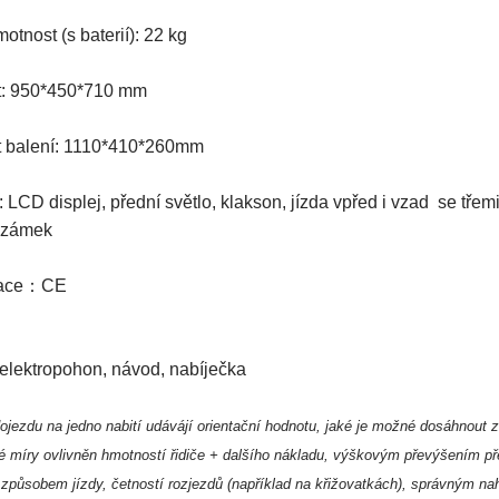
otnost (s baterií): 22 kg
t: 950*450*710 mm
t balení: 1110*410*260mm
 LCD displej, přední světlo, klakson, jízda vpřed i vzad se třem
 zámek
ikace：CE
 elektropohon, návod, nabíječka
ojezdu na jedno nabití udávájí orientační hodnotu, jaké je možné dosáhnout 
é míry ovlivněn hmotností řidiče + dalšího nákladu, výškovým převýšením p
způsobem jízdy, četností rozjezdů (například na křižovatkách), správným n