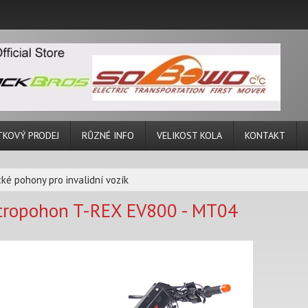
TKOVÝ PRODEJ
RŮZNÉ INFO
VELIKOST KOLA
KONTAKT
cké pohony pro invalidní vozík
tropohon T-REX EV800 - MT04