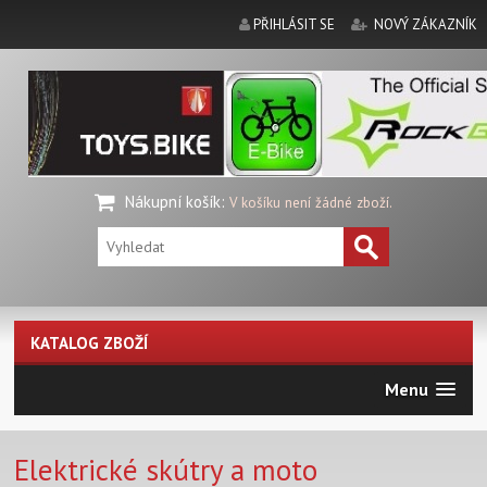
PŘIHLÁSIT SE
NOVÝ ZÁKAZNÍK
Nákupní košík
:
V košíku není žádné zboží.
KATALOG ZBOŽÍ
Menu
Elektrické skútry a moto