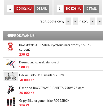
DO KOŠÍKU
DETAIL
DO KOŠÍKU
DETAIL
řadit podle
ceny
názvu
NEJPRODÁVANĚJŠÍ
Bike držák ROBESBON rychloupínací otočný 360 ° -
červená
250 Kč
Deemount - pásek stahovací
100 Kč
E-bike Fiido D11 skládací 250W
30 000 Kč
E-moped RACCEWAY E-BABETA 350W 25km/h
26 000 Kč
Gripy Bike ergonomické ROBESBON
280 Kč