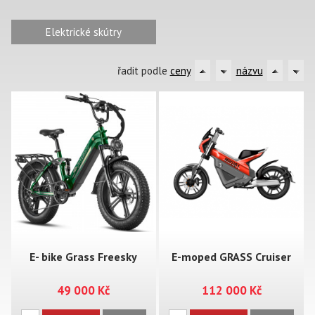
Elektrické skútry
řadit podle
ceny
názvu
E- bike Grass Freesky
E-moped GRASS Cruiser
49 000 Kč
112 000 Kč
500/750W
MIKU 400W