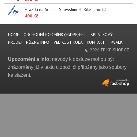
Hrazda na řidítka - Snowshine4- Bike - modrá
400 Kč
HOME
OBCHODNÍ PODMÍNKY/GDPR/EET
SPLÁTKOVÝ
PRODEJ
RŮZNÉ INFO
VELIKOST KOLA
KONTAKT
I-WALK
© 2026 EBIKE-SHOP.CZ
Upozornění a info:
návody k obsluze mohou být
znázorněny již v textu u zboží či přiloženy jako soubory
ke stažení.