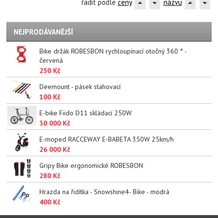
řadit podle
ceny
názvu
NEJPRODÁVANĚJŠÍ
Bike držák ROBESBON rychloupínací otočný 360 ° -
červená
250 Kč
Deemount - pásek stahovací
100 Kč
E-bike Fiido D11 skládací 250W
30 000 Kč
E-moped RACCEWAY E-BABETA 350W 25km/h
26 000 Kč
Gripy Bike ergonomické ROBESBON
280 Kč
Hrazda na řidítka - Snowshine4- Bike - modrá
400 Kč