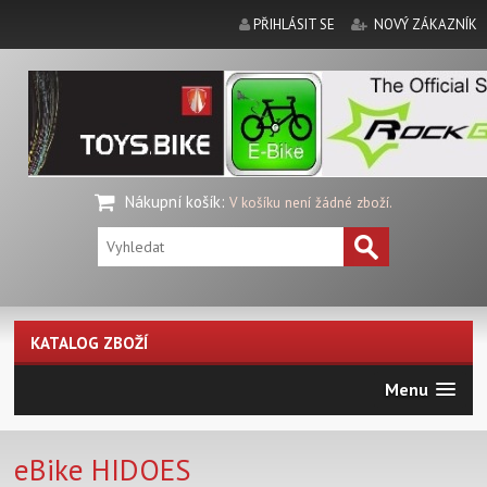
PŘIHLÁSIT SE
NOVÝ ZÁKAZNÍK
Nákupní košík
:
V košíku není žádné zboží.
KATALOG ZBOŽÍ
Menu
eBike HIDOES