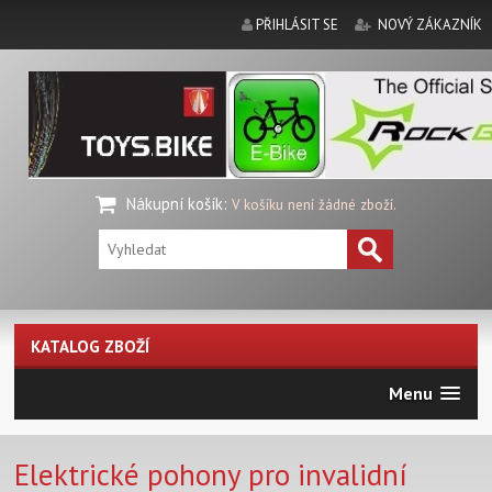
PŘIHLÁSIT SE
NOVÝ ZÁKAZNÍK
Nákupní košík
:
V košíku není žádné zboží.
KATALOG ZBOŽÍ
Menu
Elektrické pohony pro invalidní