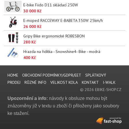
E-bike Fiido D11 skládací 250W
30 000 Kč
E-moped RACCEWAY E-BABETA 350W 25km/h
26 000 Kč
Gripy Bike ergonomické ROBESBON
280 Kč
Hrazda na řidítka - Snowshine4- Bike - modrá
400 Kč
HOME
OBCHODNÍ PODMÍNKY/GDPR/EET
SPLÁTKOVÝ
PRODEJ
RŮZNÉ INFO
VELIKOST KOLA
KONTAKT
I-WALK
© 2026 EBIKE-SHOP.CZ
Upozornění a info:
návody k obsluze mohou být
znázorněny již v textu u zboží či přiloženy jako soubory
ke stažení.