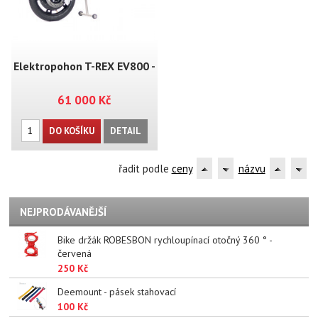
Elektropohon T-REX EV800 -
61 000 Kč
MT04
DO KOŠÍKU
DETAIL
řadit podle
ceny
názvu
NEJPRODÁVANĚJŠÍ
Bike držák ROBESBON rychloupínací otočný 360 ° -
červená
250 Kč
Deemount - pásek stahovací
100 Kč