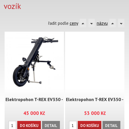
vozík
řadit podle
ceny
názvu
Elektropohon T-REX EV350 -
Elektropohon T-REX EV350 -
45 000 Kč
53 000 Kč
MT01
MT01+
DO KOŠÍKU
DETAIL
DO KOŠÍKU
DETAIL