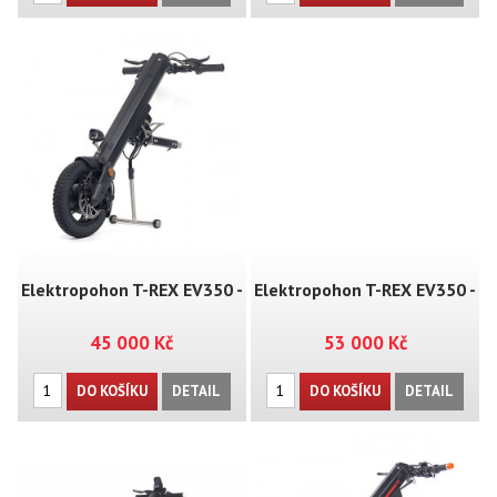
Elektropohon T-REX EV350 -
Elektropohon T-REX EV350 -
45 000 Kč
53 000 Kč
MT02
MT02+
DO KOŠÍKU
DETAIL
DO KOŠÍKU
DETAIL