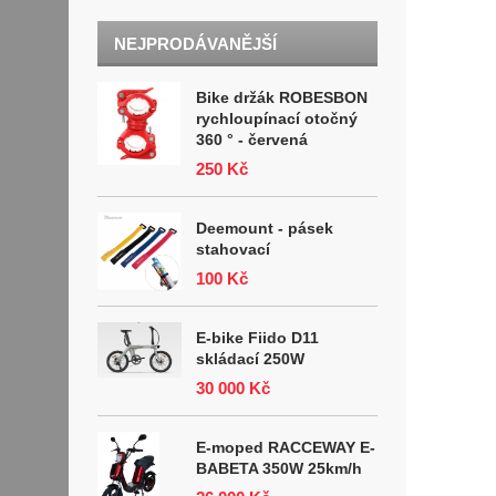
NEJPRODÁVANĚJŠÍ
Bike držák ROBESBON
rychloupínací otočný
360 ° - červená
250 Kč
Deemount - pásek
stahovací
100 Kč
E-bike Fiido D11
skládací 250W
30 000 Kč
E-moped RACCEWAY E-
BABETA 350W 25km/h