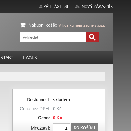
PŘIHLÁSIT SE
NOVÝ ZÁKAZNÍK
Nákupní košík
:
V košíku není žádné zboží.
NTAKT
I-WALK
Dostupnost:
skladem
Cena bez DPH:
0 Kč
Cena:
0 Kč
Množství:
DO KOŠÍKU