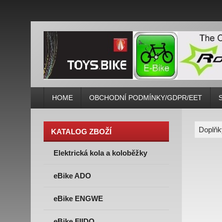
HOME
OBCHODNÍ PODMÍNKY/GDPR/EET
Doplňk
KATALOG ZBOŽÍ
Elektrická kola a koloběžky
eBike ADO
eBike ENGWE
eBike FIIDO