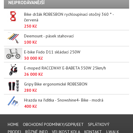
NEJPRODÁVANĚJŠÍ
Bike držák ROBESBON rychloupínací otočný 360 ° -
červená
250 Kč
Deemount - pásek stahovací
100 Kč
E-bike Fiido D11 skládací 250W
30 000 Kč
E-moped RACCEWAY E-BABETA 350W 25km/h
26 000 Kč
Gripy Bike ergonomické ROBESBON
280 Kč
Hrazda na řidítka - Snowshine4- Bike - modrá
400 Kč
HOME
OBCHODNÍ PODMÍNKY/GDPR/EET
SPLÁTKOVÝ
PRODEJ
RŮZNÉ INFO
VELIKOST KOLA
KONTAKT
I-WALK