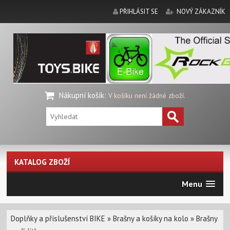
PŘIHLÁSIT SE
NOVÝ ZÁKAZNÍK
Nákupní košík
:
V košíku není žádné zboží.
KATALOG ZBOŽÍ
Menu
Doplňky a příslušenství BIKE
»
Brašny a košíky na kolo
»
Brašny