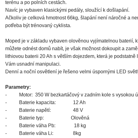
terénu a po polních cestách.
Navíc je vybaven klasickými pedály, sloužící k došlapání.
Ačkoliv je celková hmotnost 66kg, šlapání není náročné a ne
potřeba být trénovaný cyklista.
Moped je v základu vybaven olověnou vyjímatelnou baterií, k
můžete odnést domů nabít, je však možnost dokoupit a zaměn
lithiovou baterii 20 Ah s větším dojezdem, která je podstatně 
Vám usnadní manipulaci.
Denní a noční osvětlení je řešeno velmi úspornými LED světl
Parametry:
- Motor: 350 W bezkartáčový v zadním kole s vysokou úč
- Baterie kapacita: 12 Ah
- Baterie napětí: 48 V
- Baterie typ: Olověná
- Baterie váha Pb: 18 kg
- Baterie váha Li: 8kg