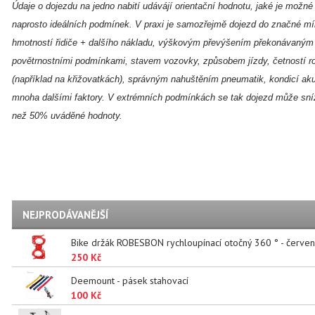
Údaje o dojezdu na jedno nabití udávájí orientační hodnotu, jaké je možn
naprosto ideálních podmínek. V praxi je samozřejmě dojezd do značné mí
hmotností řidiče + dalšího nákladu, výškovým převýšením překonávaným p
povětrnostními podmínkami, stavem vozovky, způsobem jízdy, četností r
(například na křižovatkách), správným nahuštěním pneumatik, kondicí ak
mnoha dalšími faktory. V extrémních podmínkách se tak dojezd může sníž
než 50% uváděné hodnoty.
NEJPRODÁVANĚJŠÍ
Bike držák ROBESBON rychloupínací otočný 360 ° - červe
250 Kč
Deemount - pásek stahovací
100 Kč