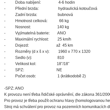
- Doba nabíjení: 4-6 hodin
- Přední brzda: hydraulická kotoučová
- Zadní brzda: bubnová
- Hmotnost celková: 66 kg
- Nosnost: 140 kg
- Vyjímatelná baterie: ANO
- Maximální rychlost: 25 km/h
- Dojezd: až 45 km
- Rozměry (d x š x v): 1960 x 770 x 1320
-
Sedlo (v): 810
- Velikost kol: 18"/18"
- SPZ: NE
- Počet osob: 1 (krátkodobě 2)
-SPZ: ANO
K provozu není třeba řidičské oprávnění, dle zákona 361/200
Pro provoz je třeba použít ochranu hlavy (homologovanou h
Stroj má schválení pro provoz na pozemních komunikacích d