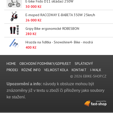
E-bike Fiido D11 skládací 250W
30 000 Kč
E-moped RACCEWAY E-BABETA 350W 25km/h
26 000 Kč
Gripy Bike ergonomické ROBESBON
280 Kč
Hrazda na řidítka - Snowshine4- Bike - modrá
400 Kč
HOME
OBCHODNÍ PODMÍNKY/GDPR/EET
SPLÁTKOVÝ
PRODEJ
RŮZNÉ INFO
VELIKOST KOLA
KONTAKT
I-WALK
© 2026 EBIKE-SHOP.CZ
Upozornění a info:
návody k obsluze mohou být
znázorněny již v textu u zboží či přiloženy jako soubory
ke stažení.