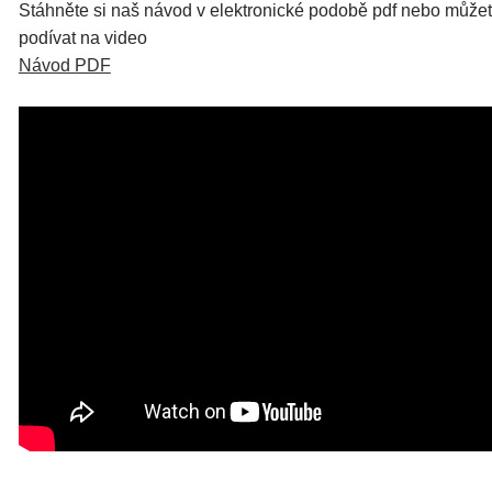
Stáhněte si naš návod v elektronické podobě pdf nebo můžet
podívat na video
Návod PDF