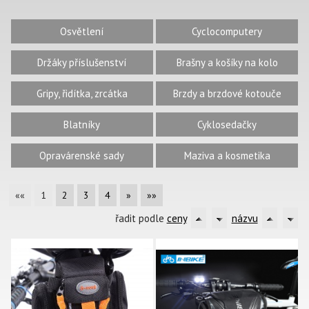
Osvětlení
Cyclocomputery
Držáky příslušenství
Brašny a košíky na kolo
Gripy, řidítka, zrcátka
Brzdy a brzdové kotouče
Blatníky
Cyklosedačky
Opravárenské sady
Maziva a kosmetika
««
1
2
3
4
»
»»
řadit podle
ceny
názvu