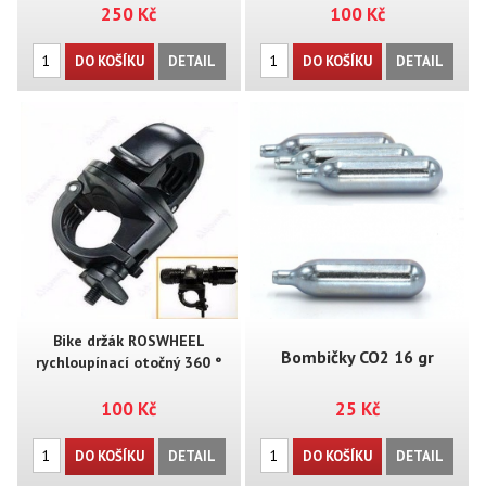
250 Kč
100 Kč
DO KOŠÍKU
DETAIL
DO KOŠÍKU
DETAIL
Bike držák ROSWHEEL
Bombičky CO2 16 gr
rychloupínací otočný 360 °
100 Kč
25 Kč
jednorázové
DO KOŠÍKU
DETAIL
DO KOŠÍKU
DETAIL