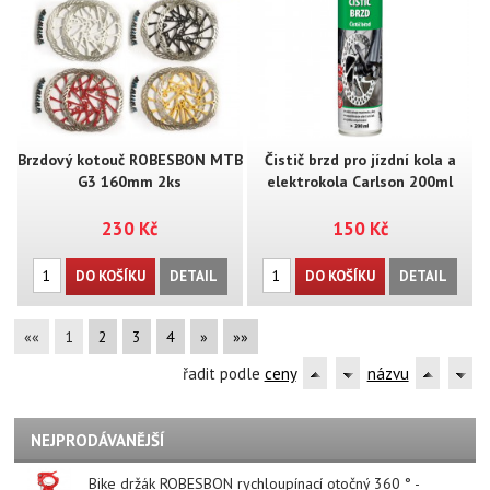
Brzdový kotouč ROBESBON MTB
Čistič brzd pro jízdní kola a
G3 160mm 2ks
elektrokola Carlson 200ml
230 Kč
150 Kč
DO KOŠÍKU
DETAIL
DO KOŠÍKU
DETAIL
««
1
2
3
4
»
»»
řadit podle
ceny
názvu
NEJPRODÁVANĚJŠÍ
Bike držák ROBESBON rychloupínací otočný 360 ° -