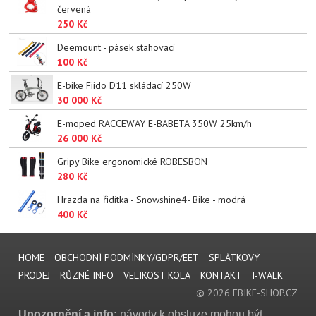
červená
250 Kč
Deemount - pásek stahovací
100 Kč
E-bike Fiido D11 skládací 250W
30 000 Kč
E-moped RACCEWAY E-BABETA 350W 25km/h
26 000 Kč
Gripy Bike ergonomické ROBESBON
280 Kč
Hrazda na řidítka - Snowshine4- Bike - modrá
400 Kč
HOME
OBCHODNÍ PODMÍNKY/GDPR/EET
SPLÁTKOVÝ
PRODEJ
RŮZNÉ INFO
VELIKOST KOLA
KONTAKT
I-WALK
© 2026 EBIKE-SHOP.CZ
Upozornění a info:
návody k obsluze mohou být