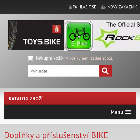
PŘIHLÁSIT SE
NOVÝ ZÁKAZNÍK
Nákupní košík
:
V košíku není žádné zboží.
KATALOG ZBOŽÍ
Menu
Doplňky a příslušenství BIKE