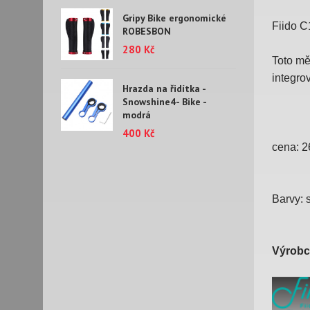
Gripy Bike ergonomické
Fiido C
ROBESBON
280 Kč
Toto mě
integro
Hrazda na řidítka -
Snowshine4- Bike -
modrá
400 Kč
cena: 
Barvy: 
Výrobc