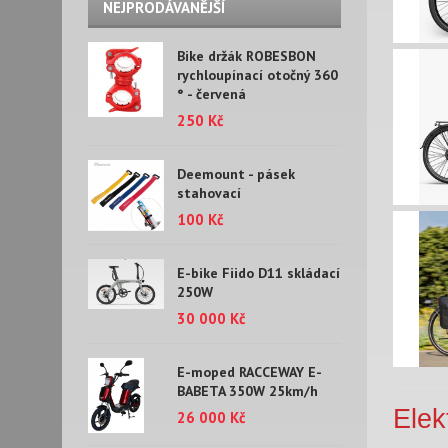
NEJPRODÁVANĚJŠÍ
Bike držák ROBESBON
rychloupínací otočný 360
° - červená
250 Kč
Deemount - pásek
stahovací
100 Kč
E-bike Fiido D11 skládací
250W
30 000 Kč
E-moped RACCEWAY E-
BABETA 350W 25km/h
Elek
26 000 Kč