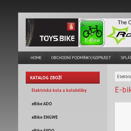
HOME
OBCHODNÍ PODMÍNKY/GDPR/EET
SPLÁ
Elektri
KATALOG ZBOŽÍ
E-bi
Elektrická kola a koloběžky
eBike ADO
eBike ENGWE
eBike FIIDO