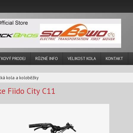
TKOVÝ PRODEJ
RŮZNÉ INFO
VELIKOST KOLA
KONTAKT
cká kola a koloběžky
ke Fiido City C11