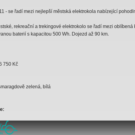
11 - se řadí mezi nejlepší městská elektrokola nabízející poho
stské, rekreační a trekingové elektrokolo se řadí mezi oblíben
vanou baterií s kapacitou 500 Wh. Dojezd až 90 km.
26 750 Kč
smaragdově zelená, bílá
e: