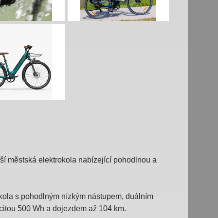
ší městská elektrokola nabízející pohodlnou a
á kola s pohodlným nízkým nástupem, d
uálním
pacitou 500 Wh a dojezdem až 104 km.