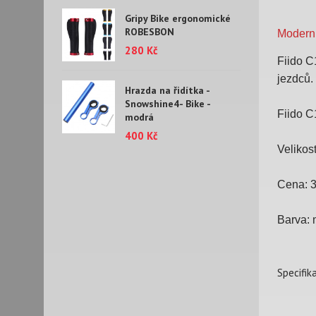
Gripy Bike ergonomické
ROBESBON
Moderni
280 Kč
Fiido C
jezdců.
Hrazda na řidítka -
Snowshine4- Bike -
Fiido C
modrá
400 Kč
Velikos
Cena: 
Barva:
Specifik