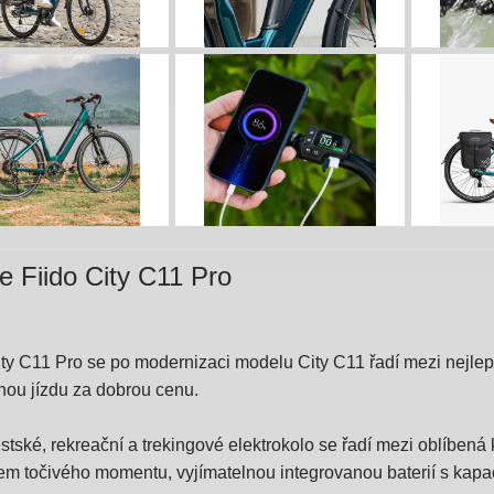
e Fiido City C11 Pro
ity C11 Pro se po modernizaci modelu City C11 řadí mezi nejlep
ou jízdu za dobrou cenu.
stské, rekreační a trekingové elektrokolo se řadí mezi oblíben
em točivého momentu,
vyjímatelnou integrovanou baterií s ka