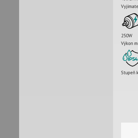
Vyjímate
250W
Výkon m
Stupeň k