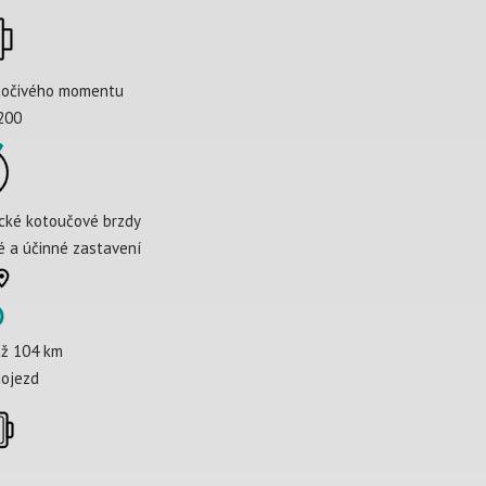
točivého momentu
200
cké kotoučové brzdy
 a účinné zastavení
až 104 km
dojezd