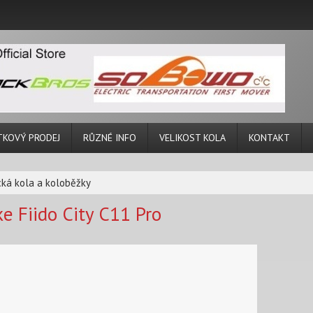
TKOVÝ PRODEJ
RŮZNÉ INFO
VELIKOST KOLA
KONTAKT
cká kola a koloběžky
ke Fiido City C11 Pro