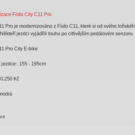
zace Fiido City C11 Pro
11 Pro je modernizováno z Fiido C11, které si od svého loňskéh
Někteří jezdci vyjádřili touhu po citlivějším pedálovém senzoru.
11 Pro City E-bike
t jezdce: 155
- 195cm
30.250 Kč
 modrá
ace