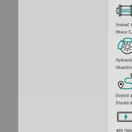
Snímač 
Mivice S
Hydrauli
Okamžité
Dojezd 
Dlouhý 
499.2Wh