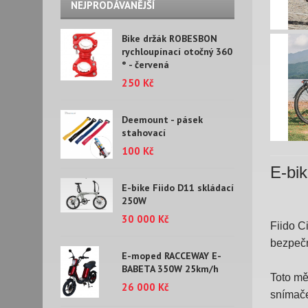
NEJPRODÁVANĚJŠÍ
Bike držák ROBESBON
rychloupínací otočný 360
° - červená
250 Kč
Deemount - pásek
stahovací
100 Kč
E-bik
E-bike Fiido D11 skládací
250W
30 000 Kč
Fiido C
bezpečn
E-moped RACCEWAY E-
BABETA 350W 25km/h
Toto mě
26 000 Kč
snímač