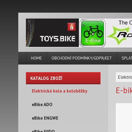
HOME
OBCHODNÍ PODMÍNKY/GDPR/EET
SPLÁ
Elektri
KATALOG ZBOŽÍ
E-bi
Elektrická kola a koloběžky
eBike ADO
eBike ENGWE
eBike FIIDO