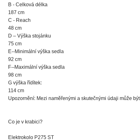
B - Celková délka
187 cm
C - Reach
48 cm
D – Výška stojánku
75 cm
E--Minimální výška sedla
92 cm
F--Maximální výška sedla
98 cm
G výška řídítek:
114 cm
Upozornění: Mezi naměřenými a skutečnými údaji může být 
Co je v krabici?
Elektrokolo P275 ST