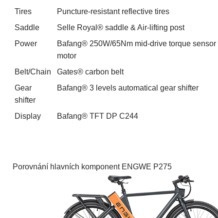
Tires
Puncture-resistant reflective tires
Saddle
Selle Royal® saddle & Air-lifting post
Power
Bafang® 250W/65Nm mid-drive torque sensor
motor
Belt/Chain
Gates® carbon belt
Gear
Bafang® 3 levels automatical gear shifter
shifter
Display
Bafang® TFT DP C244
Porovnání hlavních komponent ENGWE P275