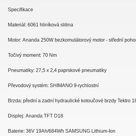
Specifikace
Materiál:
6061 hliníková slitina
Motor:
Ananda 250W bezkomutátorový motor - střední poho
Točivý moment:
70 Nm
Pneumatiky:
27,5 x 2,4 paprskové pneumatiky
Převodový systém:
SHIMANO 9-rychlostní
Brzda: p
řední a zadní hydraulické kotoučové brzdy Tektro 
Displej:
Ananda TFT D18
Baterie:
36V 19Ah/684Wh SAMSUNG Lithium-Ion