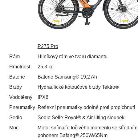
P275 Pro
Rám
Hliníkový rám ve tvaru diamantu
Hmotnost
25,3 kg
Baterie
Baterie Samsung® 19,2 Ah
Brzdy
Hydraulické kotoučové brzdy Tektro®
Vodotěsný
IPX6
Pneumatiky
Reflexní pneumatiky odolné proti propíchnutí
Sedlo
Sedlo Selle Royal® & Air-lifting sloupek
Moc
Motor snímače točivého momentu se středním
pohonem Bafang® 250W/65Nm