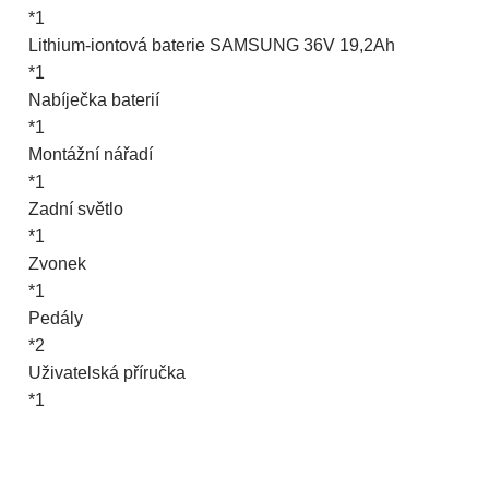
*1
Lithium-iontová baterie SAMSUNG 36V 19,2Ah
*1
Nabíječka baterií
*1
Montážní nářadí
*1
Zadní světlo
*1
Zvonek
*1
Pedály
*2
Uživatelská příručka
*1