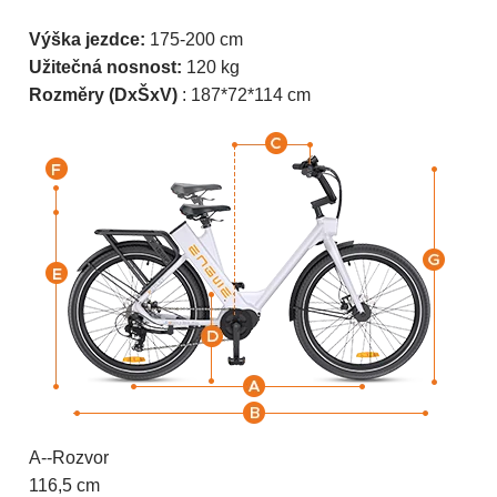
Výška jezdce:
175-200 cm
Užitečná nosnost:
120 kg
Rozměry (DxŠxV)
: 187*72*114 cm
A--Rozvor
116,5 cm