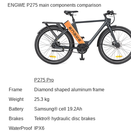
ENGWE P275 main components comparison
P275 Pro
Frame
Diamond shaped aluminum frame
Weight
25.3 kg
Battery
Samsung® cell 19.2Ah
Brakes
Tektro® hydraulic disc brakes
WaterProof
IPX6