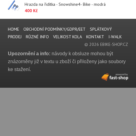
Hrazda na řidítka - Snowshine4- Bike - modrá
400 Kč
HOME
OBCHODNÍ PODMÍNKY/GDPR/EET
SPLÁTKOVÝ
PRODEJ
RŮZNÉ INFO
VELIKOST KOLA
KONTAKT
I-WALK
© 2026 EBIKE-SHOP.CZ
Upozornění a info:
návody k obsluze mohou být
znázorněny již v textu u zboží či přiloženy jako soubory
ke stažení.