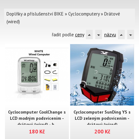
Doplňky a příslušenství BIKE
»
Cyclocomputery
»
Drátové
(wired)
řadit podle
ceny
názvu
Cyclocomputer CoolChange s
Cyclocomputer SunDing YS s
LCD modrým podsvícením -
LCD zeleným podsvícením -
drátový (wired) - b..
drátový (wired)
180 Kč
200 Kč