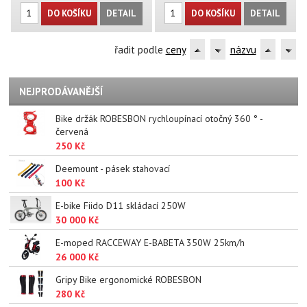
DO KOŠÍKU
DETAIL
DO KOŠÍKU
DETAIL
řadit podle
ceny
názvu
NEJPRODÁVANĚJŠÍ
Bike držák ROBESBON rychloupínací otočný 360 ° -
červená
250 Kč
Deemount - pásek stahovací
100 Kč
E-bike Fiido D11 skládací 250W
30 000 Kč
E-moped RACCEWAY E-BABETA 350W 25km/h
26 000 Kč
Gripy Bike ergonomické ROBESBON
280 Kč