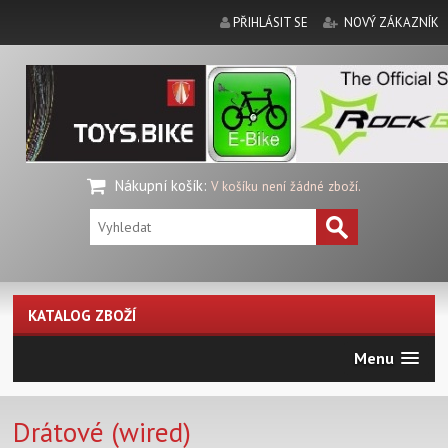
PŘIHLÁSIT SE
NOVÝ ZÁKAZNÍK
Nákupní košík
:
V košíku není žádné zboží.
KATALOG ZBOŽÍ
Menu
Drátové (wired)