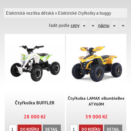
Elektrická vozítka dětská
»
Elektrické čtyřkolky a buggy
řadit podle
ceny
názvu
Čtyřkolka LAMAX eBumbleBee
Čtyřkolka BUFFLER
ATV60M
28 000 Kč
39 000 Kč
eXW1000Y
DO KOŠÍKU
DETAIL
DO KOŠÍKU
DETAIL