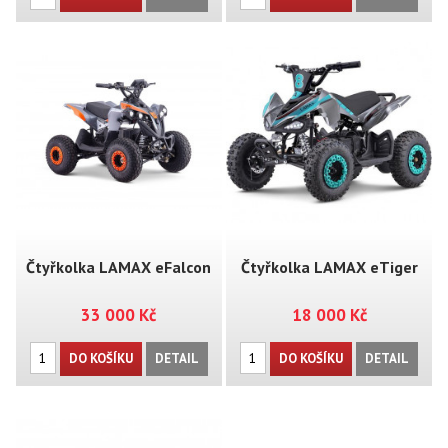
Čtyřkolka LAMAX eFalcon
Čtyřkolka LAMAX eTiger
33 000 Kč
18 000 Kč
ATV50M
ATV40S
DO KOŠÍKU
DETAIL
DO KOŠÍKU
DETAIL