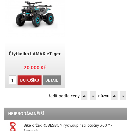
Čtyřkolka LAMAX eTiger
20 000 Kč
ATV50S
DO KOŠÍKU
DETAIL
řadit podle
ceny
názvu
NEJPRODÁVANĚJŠÍ
Bike držák ROBESBON rychloupínací otočný 360 ° -
červená