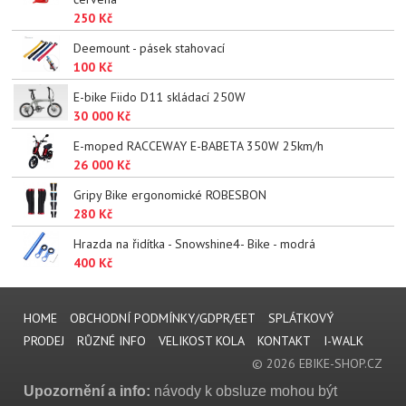
250 Kč
Deemount - pásek stahovací
100 Kč
E-bike Fiido D11 skládací 250W
30 000 Kč
E-moped RACCEWAY E-BABETA 350W 25km/h
26 000 Kč
Gripy Bike ergonomické ROBESBON
280 Kč
Hrazda na řidítka - Snowshine4- Bike - modrá
400 Kč
HOME
OBCHODNÍ PODMÍNKY/GDPR/EET
SPLÁTKOVÝ
PRODEJ
RŮZNÉ INFO
VELIKOST KOLA
KONTAKT
I-WALK
© 2026 EBIKE-SHOP.CZ
Upozornění a info:
návody k obsluze mohou být