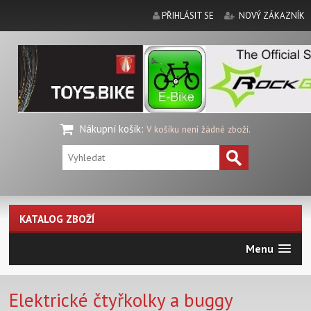
PŘIHLÁSIT SE
NOVÝ ZÁKAZNÍK
Nákupní košík
:
V košíku není žádné zboží.
KATALOG ZBOŽÍ
Menu
Elektrické čtyřkolky a buggy