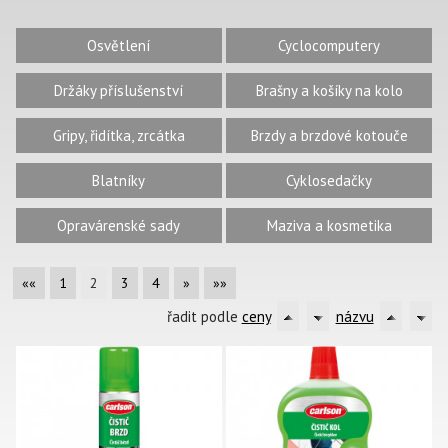
Osvětlení
Cyclocomputery
Držáky příslušenství
Brašny a košíky na kolo
Gripy, řidítka, zrcátka
Brzdy a brzdové kotouče
Blatníky
Cyklosedačky
Opravárenské sady
Maziva a kosmetika
««
1
2
3
4
»
»»
řadit podle
ceny
názvu