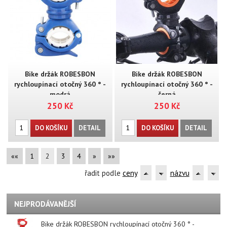
Bike držák ROBESBON
Bike držák ROBESBON
rychloupínací otočný 360 ° -
rychloupínací otočný 360 ° -
modrá
černá
250 Kč
250 Kč
DO KOŠÍKU
DETAIL
DO KOŠÍKU
DETAIL
««
1
2
3
4
»
»»
řadit podle
ceny
názvu
NEJPRODÁVANĚJŠÍ
Bike držák ROBESBON rychloupínací otočný 360 ° -