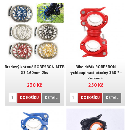
Brzdový kotouč ROBESBON MTB
Bike držák ROBESBON
G3 160mm 2ks
rychloupínací otočný 360 ° -
červená
230 Kč
250 Kč
DO KOŠÍKU
DETAIL
DO KOŠÍKU
DETAIL