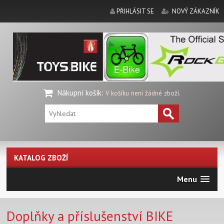
PŘIHLÁSIT SE
NOVÝ ZÁKAZNÍK
Nákupní košík
:
V košíku není žádné zboží.
KATALOG ZBOŽÍ
Menu
Doplňky a příslušenství BIKE