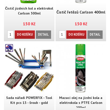
Čistič jízdních kol a elektrokol
Čistič řetězů Carlson 400ml
Carlson 500ml
150 Kč
150 Kč
DO KOŠÍKU
DETAIL
DO KOŠÍKU
DETAIL
Sada nářadí POWERFIX - Tool
Mazací olej na jízdní kola a
Kit pcs 13 - šroub - gold
elektrokola s PTFE Carlson
200ml