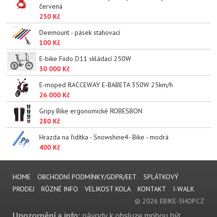
červená
250 Kč
Deemount - pásek stahovací
100 Kč
E-bike Fiido D11 skládací 250W
30 000 Kč
E-moped RACCEWAY E-BABETA 350W 25km/h
26 000 Kč
Gripy Bike ergonomické ROBESBON
280 Kč
Hrazda na řidítka - Snowshine4- Bike - modrá
400 Kč
HOME
OBCHODNÍ PODMÍNKY/GDPR/EET
SPLÁTKOVÝ
PRODEJ
RŮZNÉ INFO
VELIKOST KOLA
KONTAKT
I-WALK
© 2026 EBIKE-SHOP.CZ
Upozornění a info:
návody k obsluze mohou být