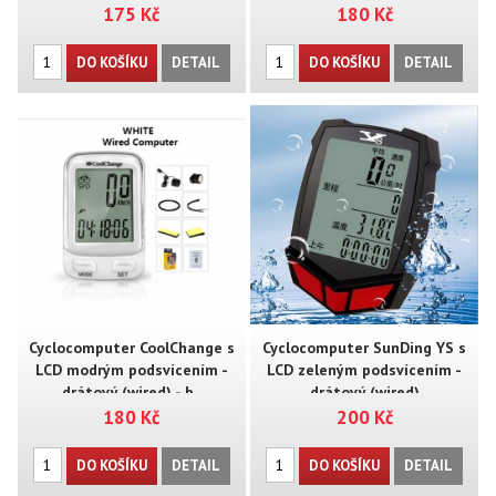
175 Kč
180 Kč
DO KOŠÍKU
DETAIL
DO KOŠÍKU
DETAIL
Cyclocomputer CoolChange s
Cyclocomputer SunDing YS s
LCD modrým podsvícením -
LCD zeleným podsvícením -
drátový (wired) - b..
drátový (wired)
180 Kč
200 Kč
DO KOŠÍKU
DETAIL
DO KOŠÍKU
DETAIL