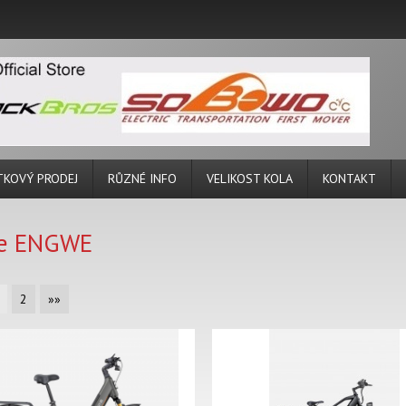
TKOVÝ PRODEJ
RŮZNÉ INFO
VELIKOST KOLA
KONTAKT
ke ENGWE
2
»»