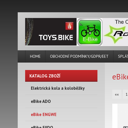
HOME
OBCHODNÍ PODMÍNKY/GDPR/EET
SPLÁ
eBi
KATALOG ZBOŽÍ
Elektrická kola a koloběžky
««
1
eBike ADO
eBike ENGWE
eBike FIIDO