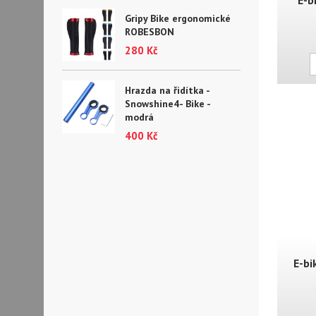
E-b
Gripy Bike ergonomické
ROBESBON
280 Kč
Hrazda na řidítka -
Snowshine4- Bike -
modrá
400 Kč
E-b