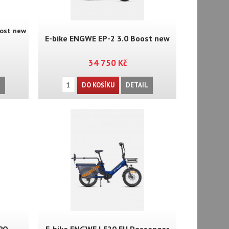
oost new
E-bike ENGWE EP-2 3.0 Boost new
34 750 Kč
L
DO KOŠÍKU
DETAIL