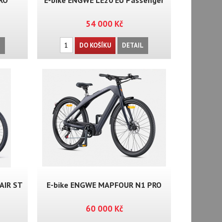
PRO
E-bike ENGWE LE20 EU Passenger
54 000 Kč
L
DO KOŠÍKU
DETAIL
AIR ST
E-bike ENGWE MAPFOUR N1 PRO
60 000 Kč