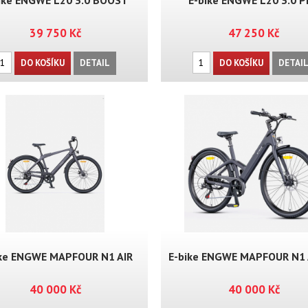
ike ENGWE L20 3.0 BOOST
E-bike ENGWE L20 3.0 
39 750 Kč
47 250 Kč
DO KOŠÍKU
DETAIL
DO KOŠÍKU
DETAI
ike ENGWE MAPFOUR N1 AIR
E-bike ENGWE MAPFOUR N1 
40 000 Kč
40 000 Kč