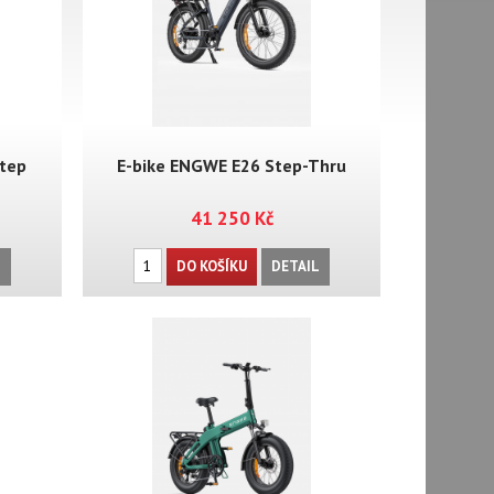
Step
E-bike ENGWE E26 Step-Thru
41 250 Kč
L
DO KOŠÍKU
DETAIL