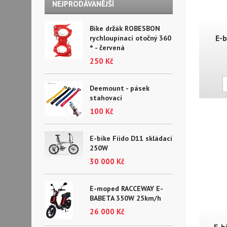
NEJPRODÁVANĚJŠÍ
Bike držák ROBESBON
E-b
rychloupínací otočný 360
° - červená
250 Kč
Deemount - pásek
stahovací
100 Kč
E-bike Fiido D11 skládací
250W
30 000 Kč
E-moped RACCEWAY E-
BABETA 350W 25km/h
26 000 Kč