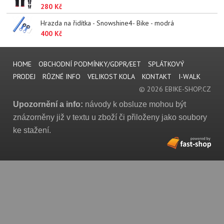
280 Kč
Hrazda na řidítka - Snowshine4- Bike - modrá
400 Kč
HOME
OBCHODNÍ PODMÍNKY/GDPR/EET
SPLÁTKOVÝ
PRODEJ
RŮZNÉ INFO
VELIKOST KOLA
KONTAKT
I-WALK
© 2026 EBIKE-SHOP.CZ
Upozornění a info:
návody k obsluze mohou být
znázorněny již v textu u zboží či přiloženy jako soubory
ke stažení.