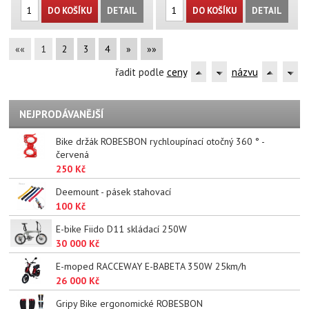
DO KOŠÍKU
DETAIL
DO KOŠÍKU
DETAIL
««
1
2
3
4
»
»»
řadit podle
ceny
názvu
NEJPRODÁVANĚJŠÍ
Bike držák ROBESBON rychloupínací otočný 360 ° -
červená
250 Kč
Deemount - pásek stahovací
100 Kč
E-bike Fiido D11 skládací 250W
30 000 Kč
E-moped RACCEWAY E-BABETA 350W 25km/h
26 000 Kč
Gripy Bike ergonomické ROBESBON