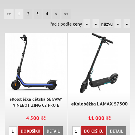
««
1
2
3
4
»
»»
řadit podle
ceny
názvu
eKoloběžka dětská SEGWAY
eKoloběžka LAMAX S7500
NINEBOT ZING C2 PRO E
4 500 Kč
11 000 Kč
Plus
DO KOŠÍKU
DETAIL
DO KOŠÍKU
DETAIL