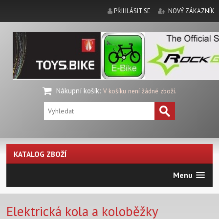
PŘIHLÁSIT SE
NOVÝ ZÁKAZNÍK
Nákupní košík
:
V košíku není žádné zboží.
KATALOG ZBOŽÍ
Menu
Elektrická kola a koloběžky