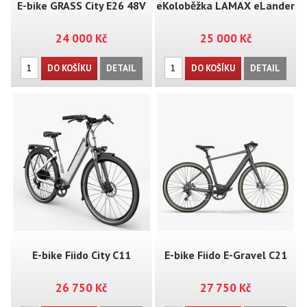
E-bike GRASS City E26 48V
eKoloběžka LAMAX eLander
24 000 Kč
25 000 Kč
SA50
DO KOŠÍKU
DETAIL
DO KOŠÍKU
DETAIL
E-bike Fiido City C11
E-bike Fiido E-Gravel C21
26 750 Kč
27 750 Kč